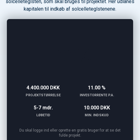
solcelleteglsten, som skal bruges til projektet. Her udlånes
kapitalen til indkøb af solcelleteglstenene.
100%
4.400.000 DKK
11.00 %
PROJEKTSTØRRELSE
INVESTORRENTE P.A.
5-7 mdr.
10.000 DKK
LØBETID
MIN. INDSKUD
Du skal logge ind eller oprette en gratis bruger for at se det
fulde projekt.