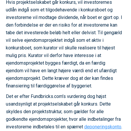
Hvis projektselskabet går konkurs, vil investorernes
udlån indgå som et tilgodehavende i konkursboet og
investorerne vil modtage dividende, når boet er gjort op. I
den forbindelse er der en risiko for at investorerne kan
tabe det investerede beløb helt eller delvist. Til gengæld
vil selve ejendomsprojektet indgå som et aktiv i
konkursboet, som kurator vil skulle realisere til højest
mulig pris. Kurator vil derfor have interesse i at
ejendomsprojektet bygges færdigt, da en færdig
ejendom vil have en langt højere værdi end et ufærdigt
ejendomsprojekt. Dette kræver dog at der kan findes
finansiering til færdiggørelse af byggeriet.
Det er efter Fundbricks.com’s vurdering dog højst
usandsynligt at projektselskabet går konkurs. Dette
skyldes den projektstruktur, som gælder for alle
godkendte ejendomsprojekter, hvor alle indbetalinger fra
investorerne indbetales til en spærret
deponeringskonto
.