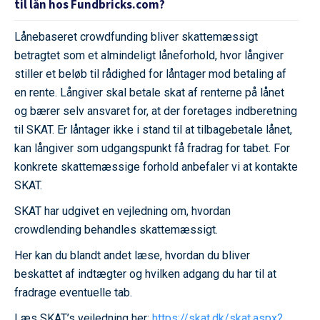
til lån hos Fundbricks.com?
Lånebaseret crowdfunding bliver skattemæssigt
betragtet som et almindeligt låneforhold, hvor långiver
stiller et beløb til rådighed for låntager mod betaling af
en rente. Långiver skal betale skat af renterne på lånet
og bærer selv ansvaret for, at der foretages indberetning
til SKAT. Er låntager ikke i stand til at tilbagebetale lånet,
kan långiver som udgangspunkt få fradrag for tabet. For
konkrete skattemæssige forhold anbefaler vi at kontakte
SKAT.
SKAT har udgivet en vejledning om, hvordan
crowdlending behandles skattemæssigt.
Her kan du blandt andet læse, hvordan du bliver
beskattet af indtægter og hvilken adgang du har til at
fradrage eventuelle tab.
Læs SKAT’s vejledning her:
https://skat.dk/skat.aspx?