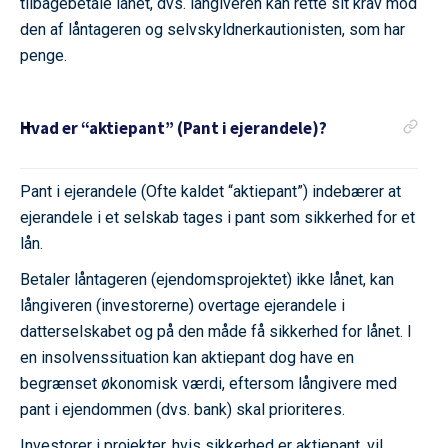
tilbagebetale lånet, dvs. långiveren kan rette sit krav mod
den af låntageren og selvskyldnerkautionisten, som har
penge.
Hvad er “aktiepant” (Pant i ejerandele)?
Pant i ejerandele (Ofte kaldet “aktiepant”) indebærer at
ejerandele i et selskab tages i pant som sikkerhed for et
lån.
Betaler låntageren (ejendomsprojektet) ikke lånet, kan
långiveren (investorerne) overtage ejerandele i
datterselskabet og på den måde få sikkerhed for lånet. I
en insolvenssituation kan aktiepant dog have en
begrænset økonomisk værdi, eftersom långivere med
pant i ejendommen (dvs. bank) skal prioriteres.
Investorer i projekter, hvis sikkerhed er aktiepant, vil