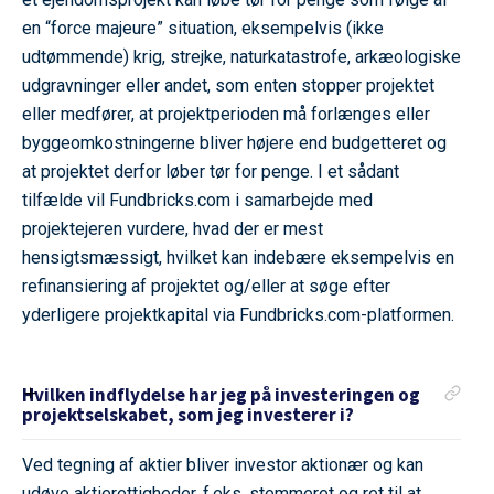
en “force majeure” situation, eksempelvis (ikke
udtømmende) krig, strejke, naturkatastrofe, arkæologiske
udgravninger eller andet, som enten stopper projektet
eller medfører, at projektperioden må forlænges eller
byggeomkostningerne bliver højere end budgetteret og
at projektet derfor løber tør for penge. I et sådant
tilfælde vil Fundbricks.com i samarbejde med
projektejeren vurdere, hvad der er mest
hensigtsmæssigt, hvilket kan indebære eksempelvis en
refinansiering af projektet og/eller at søge efter
yderligere projektkapital via Fundbricks.com-platformen.
Hvilken indflydelse har jeg på investeringen og
projektselskabet, som jeg investerer i?
Ved tegning af aktier bliver investor aktionær og kan
udøve aktierettigheder, f.eks. stemmeret og ret til at