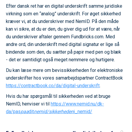
Efter dansk ret har en digital underskrift samme juridiske
virkning som en “analog” underskrift. For øget sikkerhed
kræver vi, at du underskriver med NemID. På den måde
kan vi sikre, at du er den, du giver dig ud for at være, når
du underskriver aftaler gennem Fundbricks.com. Med
andre ord, din underskrift med digital signatur er lige så
bindende som den, du sætter på papir med pen og blæk
- det er samtidigt også meget nemmere og hurtigere.
Du kan læse mere om bevissikkerheden for elektroniske
underskrifter hos vores samarbejdspartner ContractBook
https://contractbook.co/da/digital-underskrift
.
Hvis du har spørgsmål til sikkerheden ved at bruge
NemID, henviser vi til
https://www.nemid.nu/dk-
da/pas
paa
dit
nemid/sikkerheden
i_nemid/