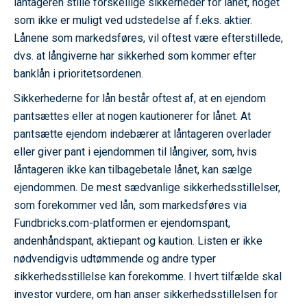
låntageren stille forskellige sikkerheder for lånet, noget
som ikke er muligt ved udstedelse af f.eks. aktier.
Lånene som markedsføres, vil oftest være efterstillede,
dvs. at långiverne har sikkerhed som kommer efter
banklån i prioritetsordenen.
Sikkerhederne for lån består oftest af, at en ejendom
pantsættes eller at nogen kautionerer for lånet. At
pantsætte ejendom indebærer at låntageren overlader
eller giver pant i ejendommen til långiver, som, hvis
låntageren ikke kan tilbagebetale lånet, kan sælge
ejendommen. De mest sædvanlige sikkerhedsstillelser,
som forekommer ved lån, som markedsføres via
Fundbricks.com-platformen er ejendomspant,
andenhåndspant, aktiepant og kaution. Listen er ikke
nødvendigvis udtømmende og andre typer
sikkerhedsstillelse kan forekomme. I hvert tilfælde skal
investor vurdere, om han anser sikkerhedsstillelsen for