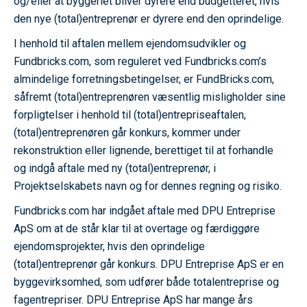
og/eller at byggeriet bliver dyrere end budgetteret, hvis
den nye (total)entreprenør er dyrere end den oprindelige.
I henhold til aftalen mellem ejendomsudvikler og
Fundbricks.com, som reguleret ved Fundbricks.com’s
almindelige forretningsbetingelser, er FundBricks.com,
såfremt (total)entreprenøren væsentlig misligholder sine
forpligtelser i henhold til (total)entrepriseaftalen,
(total)entreprenøren går konkurs, kommer under
rekonstruktion eller lignende, berettiget til at forhandle
og indgå aftale med ny (total)entreprenør, i
Projektselskabets navn og for dennes regning og risiko.
Fundbricks.com har indgået aftale med DPU Entreprise
ApS om at de står klar til at overtage og færdiggøre
ejendomsprojekter, hvis den oprindelige
(total)entreprenør går konkurs. DPU Entreprise ApS er en
byggevirksomhed, som udfører både totalentreprise og
fagentrepriser. DPU Entreprise ApS har mange års