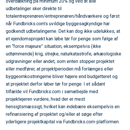
overdækning på minimum 20% og ved at alle
udbetalinger sker direkte til
totalentreprenøren/entreprenøren/håndværkere og først
når Fundbricks.com’s uvildige byggesagkyndige har
godkendt udbetalingerne. Det kan dog ikke udelukkes, at
et ejendomsprojekt kan løbe tør for penge som følge af
en “force majeure” situation, eksempelvis (ikke
udtømmende) krig, strejke, naturkatastrofe, arkæologiske
udgravninger eller andet, som enten stopper projektet
eller medfører, at projektperioden må forlænges eller
byggeomkostningerne bliver højere end budgetteret og
at projektet derfor løber tør for penge. I et sådant
tilfælde vil Fundbricks.com i samarbejde med
projektejeren vurdere, hvad der er mest
hensigtsmæssigt, hvilket kan indebære eksempelvis en
refinansiering af projektet og/eller at søge efter
yderligere projektkapital via Fundbricks.com-platformen.