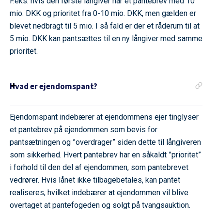
F.eks. hvis den første långiver har et pantebrev med 10
mio. DKK og prioritet fra 0-10 mio. DKK, men gælden er
blevet nedbragt til 5 mio. I så fald er der et råderum til at
5 mio. DKK kan pantsættes til en ny långiver med samme
prioritet.
Hvad er ejendomspant?
Ejendomspant indebærer at ejendommens ejer tinglyser
et pantebrev på ejendommen som bevis for
pantsætningen og ”overdrager” siden dette til långiveren
som sikkerhed. Hvert pantebrev har en såkaldt ”prioritet”
i forhold til den del af ejendommen, som pantebrevet
vedrører. Hvis lånet ikke tilbagebetales, kan pantet
realiseres, hvilket indebærer at ejendommen vil blive
overtaget at pantefogeden og solgt på tvangsauktion.