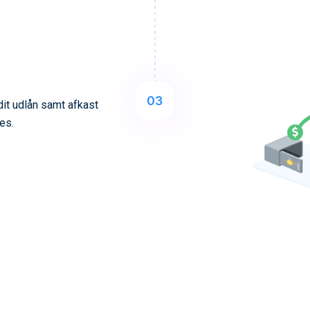
03
dit udlån samt afkast
es.