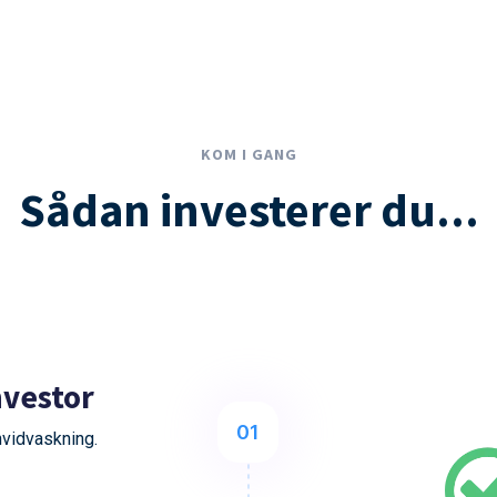
KOM I GANG
Sådan investerer du...
nvestor
01
 hvidvaskning.