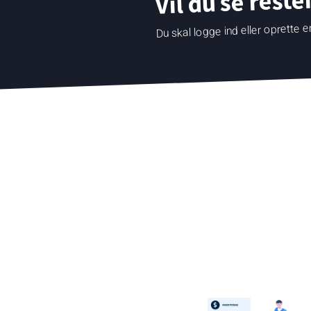
Vil du se reste
Du skal logge ind eller oprette en