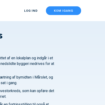
LOG IND
KOM IGANG
s
et af en lokalplan og indgår i et
nedslidte byggeri nedrives for at
tætning af bymidten i Mårslet, og
sat i gang.
 investorkreds, som kan opføre det
iet.
 en fortrinsstilling til også at