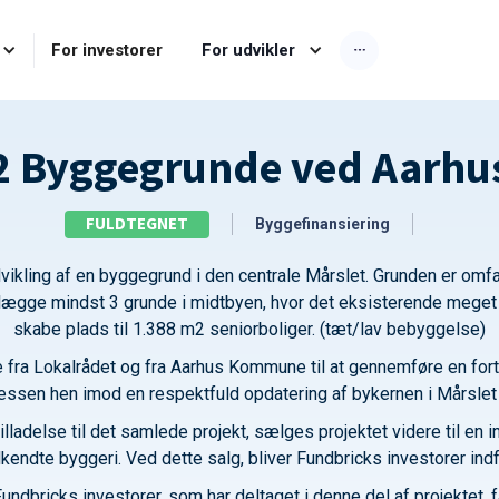
For investorer
For udvikler
2 Byggegrunde ved Aarhu
FULDTEGNET
Byggefinansiering
vikling af en byggegrund i den centrale Mårslet. Grunden er omfatt
nlægge mindst 3 grunde i midtbyen, hvor det eksisterende meget 
skabe plads til 1.388 m2 seniorboliger. (tæt/lav bebyggelse)
e fra Lokalrådet og fra Aarhus Kommune til at gennemføre en for
essen hen imod en respektfuld opdatering af bykernen i Mårslet 
lladelse til det samlede projekt, sælges projektet videre til en
kendte byggeri. Ved dette salg, bliver Fundbricks investorer indfr
Fundbricks investorer, som har deltaget i denne del af projektet, får