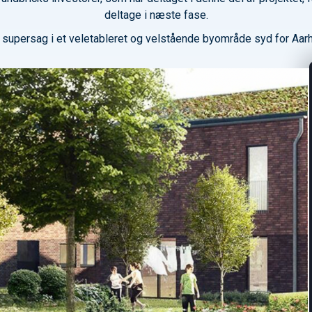
deltage i næste fase.
 supersag i et veletableret og velstående byområde syd for Aar