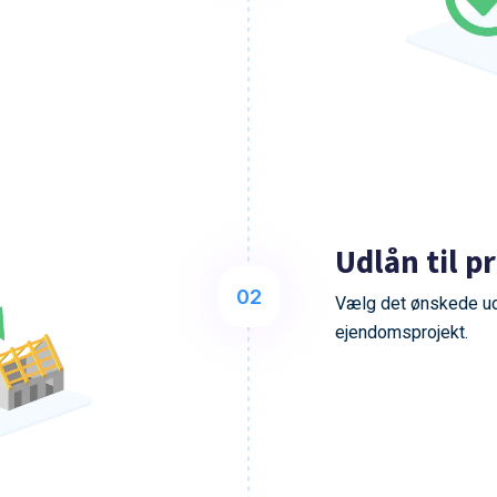
Udlån til p
02
Vælg det ønskede udl
ejendomsprojekt.