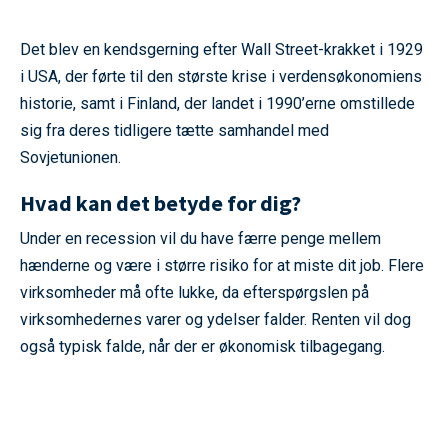
Det blev en kendsgerning efter Wall Street-krakket i 1929
i USA, der førte til den største krise i verdensøkonomiens
historie, samt i Finland, der landet i 1990’erne omstillede
sig fra deres tidligere tætte samhandel med
Sovjetunionen.
Hvad kan det betyde for dig?
Under en recession vil du have færre penge mellem
hænderne og være i større risiko for at miste dit job. Flere
virksomheder må ofte lukke, da efterspørgslen på
virksomhedernes varer og ydelser falder. Renten vil dog
også typisk falde, når der er økonomisk tilbagegang.
Også aktiemarkederne bliver hårdt påvirket af recessioner.