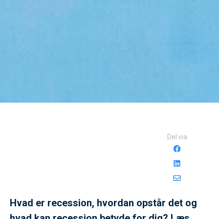
Del via
Hvad er recession, hvordan opstår det og
hvad kan recession betyde for dig? Læs