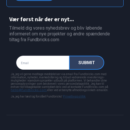
Vær først når der er nyt...
Tilmeld dig vores nyhedsbrev og bliv løbende
informeret om nye projekter og andre spændende
tiltag fra Fundbricks.com
Ja, jeg vil gerne modtage meddelelser via email fra Fundbricks.com med
information, nyheder, markedsføring og tilbud vedrørende investerings-
muligheder i ejendomsprojekter udbudt på platformen. Vi behandler dine
personoplysninger som beskrevet i vores persondatapolitik. Jeg kan til
enhver tid tilbagekalde samtykket dels ved at kontakte FundBricks.com på
hello@fundbricks.com
eller ved at benytte afmeldingslinket i emailen.
Privatlivspolitik
Ja, jeg har læst og forstået Fundbricks'