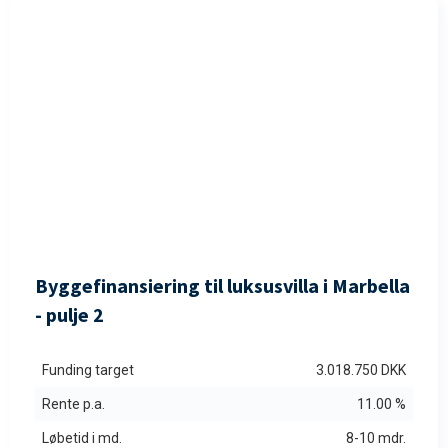
FULDTEGNET
Byggefinansiering til luksusvilla i Marbella
- pulje 2
Funding target
3.018.750 DKK
Rente p.a.
11.00 %
Løbetid i md.
8-10 mdr.