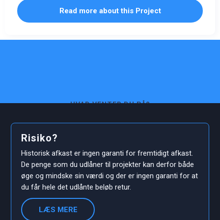
Read more about this Project
HVAD VENTER DU PÅ?
Investér i solide investerings
projekter.
Risiko?
Historisk afkast er ingen garanti for fremtidigt afkast.
De penge som du udlåner til projekter kan derfor både
OPRET EN BRUGER
øge og mindske sin værdi og der er ingen garanti for at
du får hele det udlånte beløb retur.
eller log ind med en eksisterende bruger
LÆS MERE