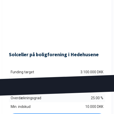
FULDTEGNET
Solceller på boligforening i Hedehusene
Funding target
3.100.000 DKK
Rente p.a.
11.00 %
Løbetid i md.
6-8 mdr.
Overdækningsgrad
25.00 %
Min. indskud
10.000 DKK